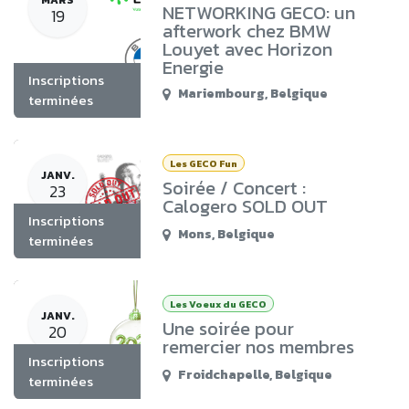
NETWORKING GECO: un
19
afterwork chez BMW
Louyet avec Horizon
Energie
Inscriptions
Mariembourg
,
Belgique
terminées
Les GECO Fun
JANV.
Soirée / Concert :
23
Calogero SOLD OUT
Inscriptions
Mons
,
Belgique
terminées
Les Voeux du GECO
JANV.
Une soirée pour
20
remercier nos membres
Inscriptions
Froidchapelle
,
Belgique
terminées