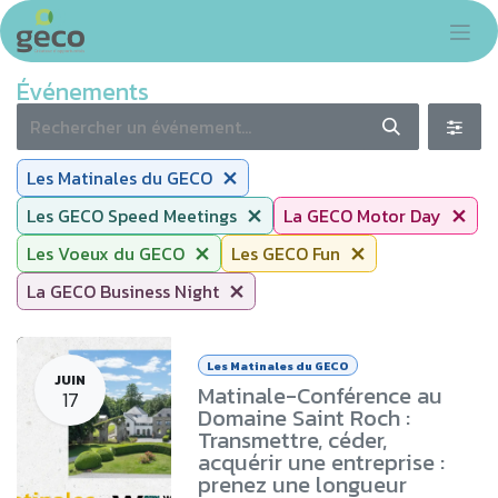
Se rendre au contenu
Événements
Les Matinales du GECO
Les GECO Speed Meetings
La GECO Motor Day
Les Voeux du GECO
Les GECO Fun
La GECO Business Night
Les Matinales du GECO
JUIN
Matinale-Conférence au
17
Domaine Saint Roch :
Transmettre, céder,
acquérir une entreprise :
prenez une longueur