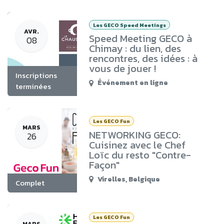
Les GECO Speed Meetings
AVR.
Speed Meeting GECO à
08
Chimay : du lien, des
rencontres, des idées : à
vous de jouer !
Inscriptions
Événement en ligne
terminées
Les GECO Fun
MARS
NETWORKING GECO:
26
Cuisinez avec le Chef
Loïc du resto "Contre-
Façon"
Virelles
,
Belgique
Complet
Les GECO Fun
MARS