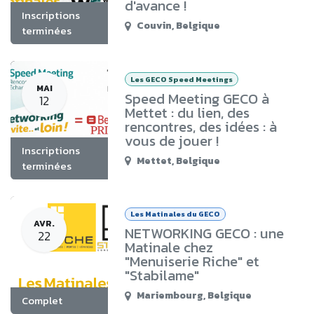
d'avance !
Inscriptions
Couvin
,
Belgique
terminées
Les GECO Speed Meetings
MAI
Speed Meeting GECO à
12
Mettet : du lien, des
rencontres, des idées : à
vous de jouer !
Inscriptions
Mettet
,
Belgique
terminées
Les Matinales du GECO
AVR.
NETWORKING GECO : une
22
Matinale chez
"Menuiserie Riche" et
"Stabilame"
Mariembourg
,
Belgique
Complet