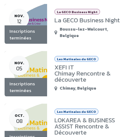
La GECO Business Night
NOV.
La GECO Business Night
12
Boussu-lez-Walcourt
,
Inscriptions
Belgique
terminées
Les Matinales du GECO
NOV.
XEFI IT
05
Chimay Rencontre &
découverte
Inscriptions
Chimay
,
Belgique
terminées
Les Matinales du GECO
OCT.
LOKAREA & BUSINESS
08
ASSIST Rencontre &
Découverte
Inscriptions