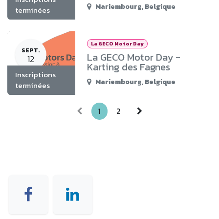
Mariembourg
,
Belgique
terminées
La GECO Motor Day
SEPT.
La GECO Motor Day -
12
Karting des Fagnes
Inscriptions
Mariembourg
,
Belgique
terminées
1
2