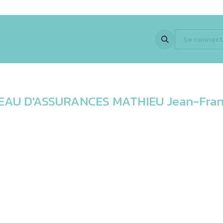
 Expertise
Activités
Partenaires
En images
Jobs
Se connect
Newsle
AU D'ASSURANCES MATHIEU Jean-Fran