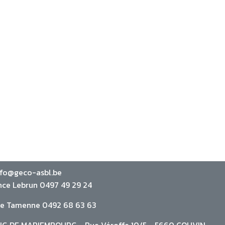
nfo@geco-asbl.be
nce Lebrun 0497 49 29 24
ie Tamenne 0492 68 63 63
G DE MARIEMBOURG - Rue Véroffe 10/5 - 5660 COUVIN