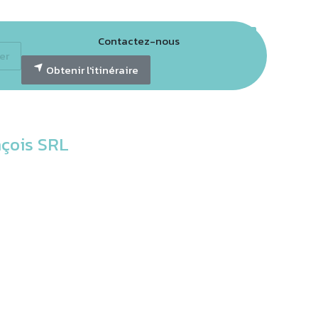
Contactez-nous
er
tter GECO
Obtenir l'itinéraire
çois SRL