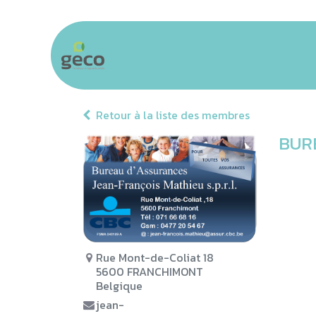
Se rendre au contenu
Accueil
Communauté
Business &
Retour à la liste des membres
BURE
Rue Mont-de-Coliat 18
5600 FRANCHIMONT
Belgique
jean-