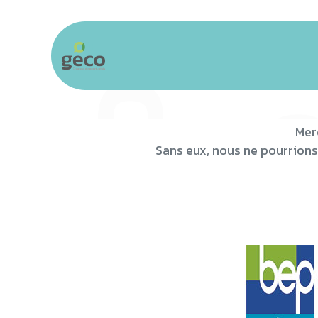
Se rendre au contenu
Accueil
Communauté
Business &
Mer
Sans eux, nous ne pourrions