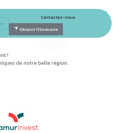
Contactez-nous
er
tter GECO
Obtenir l'itinéraire
nt !
iques de notre belle région.