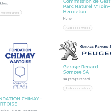
Commission de Gest
ckbox
Parc Naturel Viroin-
Hermeton
res services
None
Autres services
Garage Renard-
Somzee SA
sa garage renard
Autres services
NDATION CHIMAY-
RTOISE
ation Chimay-Wartoise