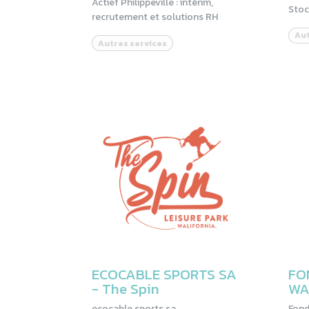
Actief Philippeville : intérim,
Sto
recrutement et solutions RH
Aut
Autres services
ECOCABLE SPORTS SA
FO
- The Spin
WA
ecocable sports sa
Fond