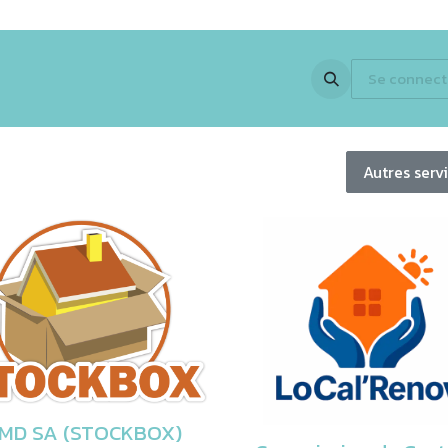
 Expertise
Activités
Partenaires
En images
Jobs
Se connect
Newsle
Autres serv
MD SA (STOCKBOX)