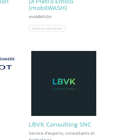
ion
Di Pietro Emilio
(mobilWASH)
mobilWASH
Autres services
LBVK Consulting SNC
Service d'experts, consultants et
formateurs