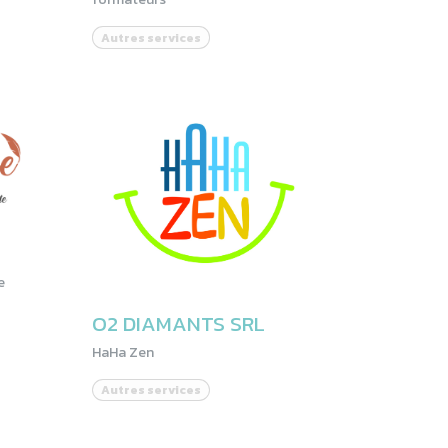
Autres services
e
O2 DIAMANTS SRL
HaHa Zen
Autres services