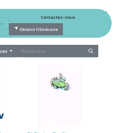
Contactez-nous
er
tter GECO
Obtenir l'itinéraire
ices