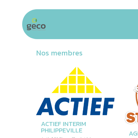
Se rendre au contenu
Accueil
Communauté
Business &
Nos membres
ACTIEF INTERIM
PHILIPPEVILLE
AG