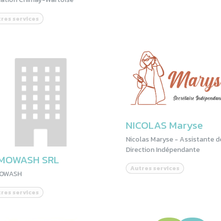
res services
NICOLAS Maryse
Nicolas Maryse - Assistante d
Direction Indépendante
MOWASH SRL
Autres services
OWASH
res services