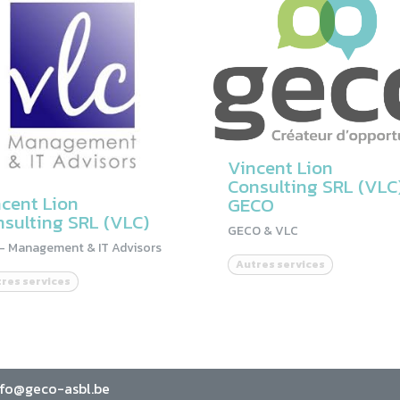
Vincent Lion
Consulting SRL (VLC)
cent Lion
GECO
sulting SRL (VLC)
GECO & VLC
- Management & IT Advisors
Autres services
res services
nfo@geco-asbl.be