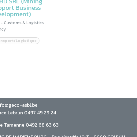
BD SRL (Mining
pport Business
velopment)
 - Customs & Logistics
ncy
nsport/Logistique
nfo@geco-asbl.be
nce Lebrun 0497 49 29 24
ie Tamenne 0492 68 63 63
G DE MARIEMBOURG - Rue Véroffe 10/5 - 5660 COUVIN