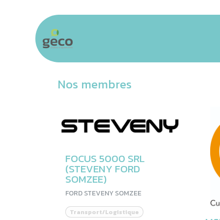
Se rendre au contenu
Accueil
Communauté
Business &
Nos membres
FOCUS 5000 SRL
(STEVENY FORD
SOMZEE)
FORD STEVENY SOMZEE
Transport/Logistique