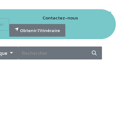
Contactez-nous
er
tter GECO
Obtenir l'itinéraire
ique