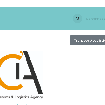
 Expertise
Activités
Partenaires
En images
Jobs
Se connect
Newsle
Transport/Logist