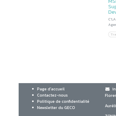
MS
Su
De
C'LA
Age
Tra
Page d'accueil
i
Contactez-nous
Flore
Politique de confidentialité
Aurél
Newsletter du GECO
ZONIN