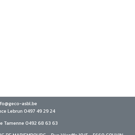
nfo@geco-asbl.be
nce Lebrun 0497 49 29 24
ie Tamenne 0492 68 63 63
G DE MARIEMBOURG - Rue Véroffe 10/5 - 5660 COUVIN