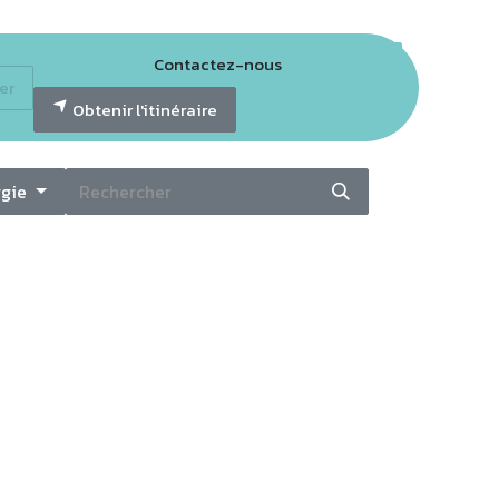
Contactez-nous
er
tter GECO
Obtenir l'itinéraire
rgie