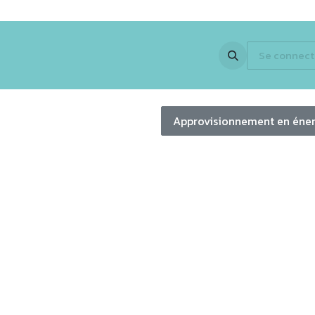
 Expertise
Activités
Partenaires
En images
Jobs
Se connect
Newsle
Approvisionnement en éne