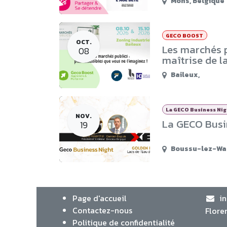
Mons
,
Belgique
GECO BOOST
OCT.
Les marchés p
08
maîtrise de 
Baileux
,
La GECO Business Ni
NOV.
La GECO Busin
19
Boussu-lez-Wa
Page d'accueil
i
Contactez-nous
Flore
Politique de confidentialité