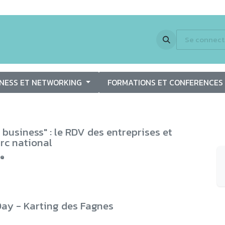
 Expertise
Activités
Partenaires
En images
Jobs
Se connect
Newsle
INESS ET NETWORKING
FORMATIONS ET CONFERENCE
 business" : le RDV des entreprises et
rc national
ue
ay - Karting des Fagnes