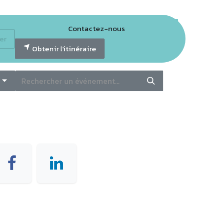
Contactez-nous
er
tter GECO
Obtenir l'itinéraire
S