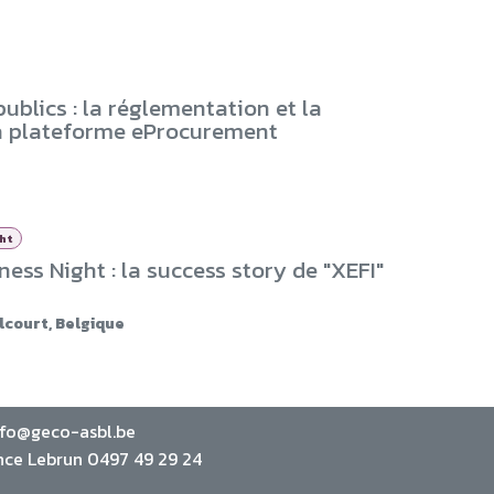
ublics : la réglementation et la
la plateforme eProcurement
ght
ess Night : la success story de "XEFI"
lcourt
,
Belgique
nfo@geco-asbl.be
nce Lebrun 0497 49 29 24