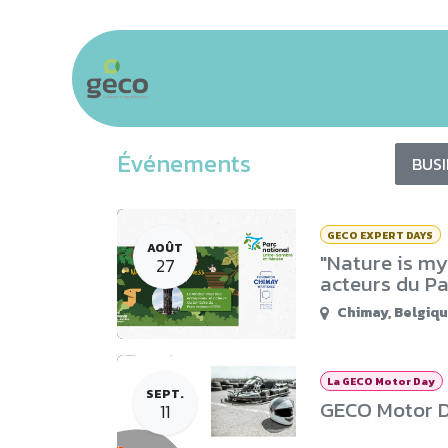
Se rendre au contenu
Accueil
Communauté
Business &
Événements
BUS
GECO EXPERT DAYS
AOÛT
"Nature is my
27
acteurs du Pa
Chimay
,
Belgiq
La GECO Motor Day
SEPT.
GECO Motor D
11