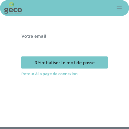
Se rendre au contenu
Votre email
Réinitialiser le mot de passe
Retour à la page de connexion