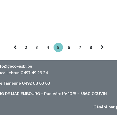
2
3
4
5
6
7
8
nfo@geco-asbl.be
nce Lebrun 0497 49 29 24
ie Tamenne 0492 68 63 63
G DE MARIEMBOURG - Rue Véroffe 10/5 - 5660 COUVIN
Généré par