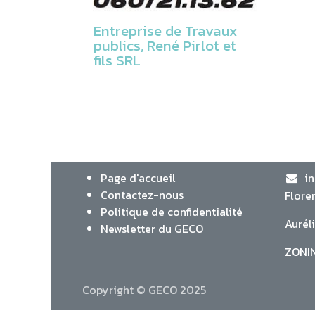
Entreprise de Travaux
publics, René Pirlot et
fils SRL
Page d'accueil
i
Contactez-nous
Flore
Politique de confidentialité
Aurél
Newsletter du GECO
ZONIN
Copyright © GECO 2025