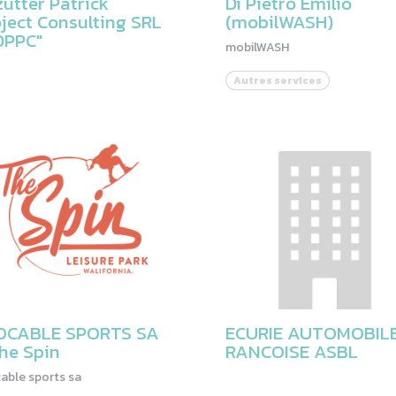
utter Patrick
Di Pietro Emilio
ject Consulting SRL
(mobilWASH)
DPPC"
mobilWASH
Autres services
OCABLE SPORTS SA
ECURIE AUTOMOBIL
he Spin
RANCOISE ASBL
able sports sa