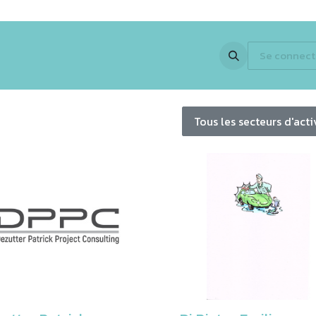
 Expertise
Activités
Partenaires
En images
Jobs
Se connect
Newsle
Tous les secteurs d'acti