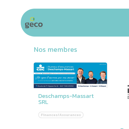
Se rendre au contenu
Accueil
Communauté
Business &
Nos membres
Deschamps-Massart
SRL
Finances/Assurances