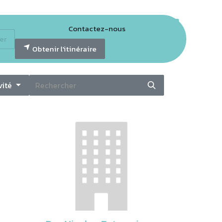
Contactez-nous
er
tter GECO
Obtenir l'itinéraire
vité