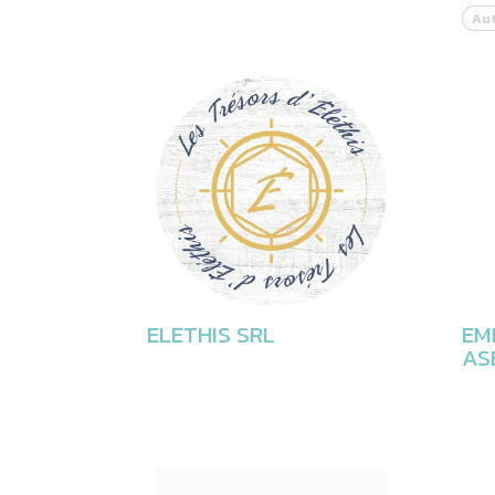
Aut
ELETHIS SRL
EM
AS